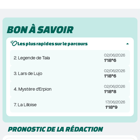
BON À SAVOIR
Les plus rapides sur le parcours
02/06/2026
2. Legende de Tala
1'18"6
02/06/2026
3. Lars de Lujo
1'18"6
02/06/2026
4. Mystère d'Erpion
1'18"8
17/06/2026
7. La Lilloise
1'18"9
PRONOSTIC DE LA RÉDACTION