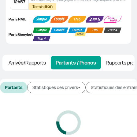
12h57
Bon
Terrain :
Paris PMU
Paris Genybet
Arrivée/Rapports
Partants / Pronos
Rapports prob
Partants
Statistiques des drivers
Statistiques des entraî