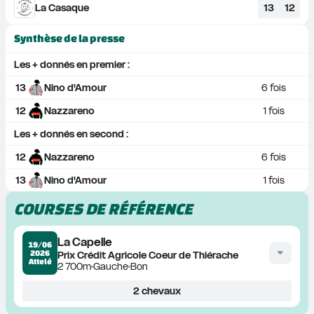
La Casaque
13
12
Synthèse de la presse
Les + donnés en premier :
13
Nino d'Amour
6
 fois
12
Nazzareno
1
 fois
Les + donnés en second :
12
Nazzareno
6
 fois
13
Nino d'Amour
1
 fois
COURSES DE RÉFÉRENCE
La Capelle
19/06
2026
Prix Crédit Agricole Coeur de Thiérache
Attelé
2 700m
Gauche
Bon
2
chevaux