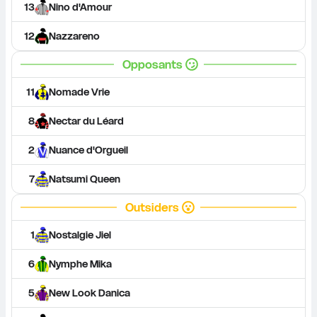
13
Nino d'Amour
12
Nazzareno
Opposants
11
Nomade Vrie
8
Nectar du Léard
2
Nuance d'Orgueil
7
Natsumi Queen
Outsiders
1
Nostalgie Jiel
6
Nymphe Mika
5
New Look Danica