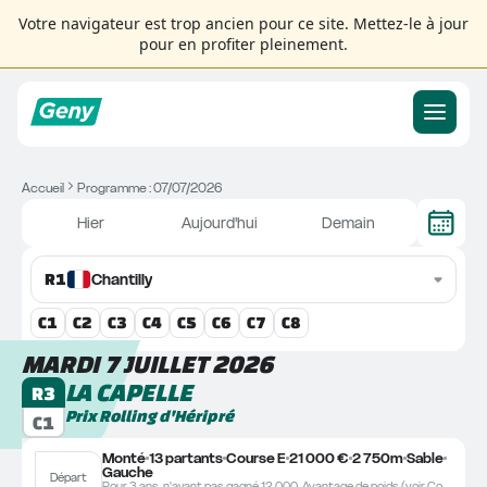
Votre navigateur est trop ancien pour ce site. Mettez-le à jour
pour en profiter pleinement.
Accueil
Programme : 07/07/2026
Hier
Aujourd'hui
Demain
R
1
Chantilly
C
1
C
2
C
3
C
4
C
5
C
6
C
7
C
8
MARDI 7 JUILLET 2026
LA CAPELLE
R3
Prix Rolling d'Héripré
C1
Monté
13 partants
Course E
21 000 €
2 750m
Sable
Gauche
Départ
Pour 3 ans, n'ayant pas gagné 12.000. Avantage de poids (voir Conditions Générales).