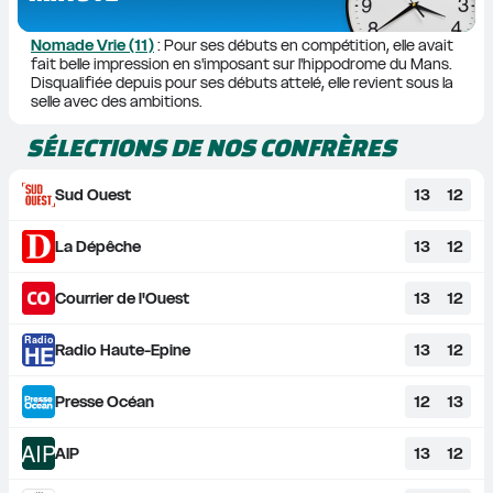
Nomade Vrie (11)
 : Pour ses débuts en compétition, elle avait 
fait belle impression en s'imposant sur l'hippodrome du Mans. 
Disqualifiée depuis pour ses débuts attelé, elle revient sous la 
selle avec des ambitions.
SÉLECTIONS DE NOS CONFRÈRES
Sud Ouest
13
12
La Dépêche
13
12
Courrier de l'Ouest
13
12
Radio
HE
Radio Haute-Epine
13
12
Presse Océan
12
13
AIP
AIP
13
12