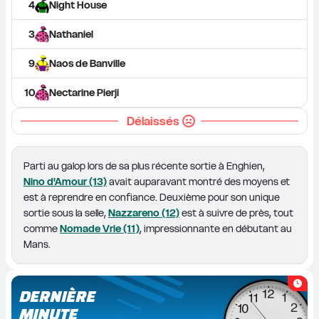
4
Night House
3
Nathaniel
9
Naos de Banville
10
Nectarine Pierji
Délaissés
Parti au galop lors de sa plus récente sortie à Enghien, 
Nino d'Amour (13)
 avait auparavant montré des moyens et 
est à reprendre en confiance. Deuxième pour son unique 
sortie sous la selle, 
Nazzareno (12)
 est à suivre de près, tout 
comme 
Nomade Vrie (11)
, impressionnante en débutant au 
Mans.
DERNIÈRE
MINUTE