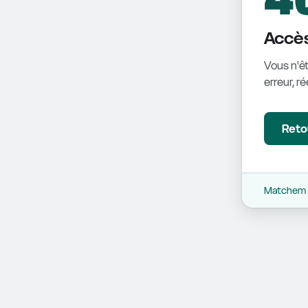
Accès
Vous n'êt
erreur, r
Retou
Matchem -