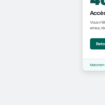
Accès
Vous n'êt
erreur, r
Retou
Matchem -