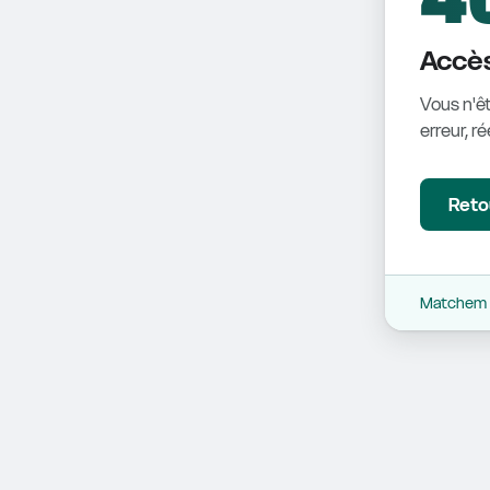
Accès
Vous n'êt
erreur, r
Retou
Matchem -