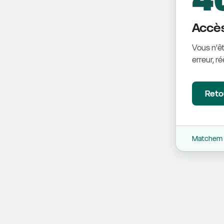
Accès
Vous n'êt
erreur, r
Retou
Matchem -