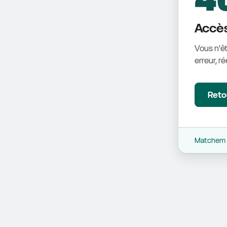
Accès
Vous n'êt
erreur, r
Retou
Matchem -