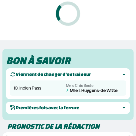
BON À SAVOIR
Viennent de changer d'entraineur
Mme C. de Soete
10. Indien Pass
Mlle I. Huygens-de Witte
Premières fois avec la ferrure
PRONOSTIC DE LA RÉDACTION