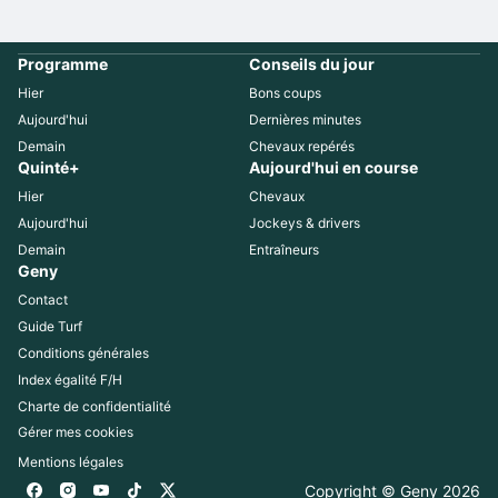
Programme
Conseils du jour
Hier
Bons coups
Aujourd'hui
Dernières minutes
Demain
Chevaux repérés
Quinté+
Aujourd'hui en course
Hier
Chevaux
Aujourd'hui
Jockeys & drivers
Demain
Entraîneurs
Geny
Contact
Guide Turf
Conditions générales
Index égalité F/H
Charte de confidentialité
Gérer mes cookies
Mentions légales
Copyright © Geny 
2026