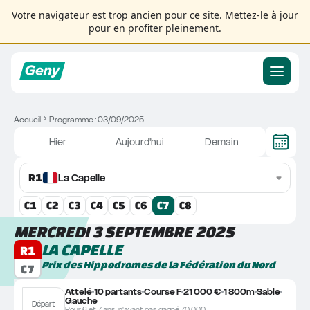
Votre navigateur est trop ancien pour ce site. Mettez-le à jour
pour en profiter pleinement.
Accueil
Programme : 03/09/2025
Hier
Aujourd'hui
Demain
R
1
La Capelle
C
1
C
2
C
3
C
4
C
5
C
6
C
7
C
8
MERCREDI 3 SEPTEMBRE 2025
LA CAPELLE
R1
Prix des Hippodromes de la Fédération du Nord
C7
Attelé
10 partants
Course F
21 000 €
1 800m
Sable
Gauche
Départ
Pour 6 et 7 ans, n'ayant pas gagné 70.000.