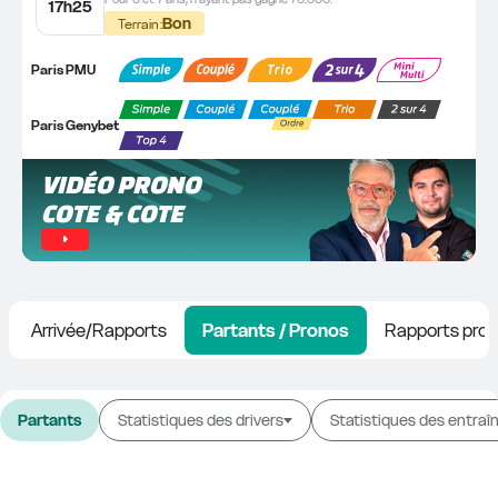
17h25
Bon
Terrain :
Paris PMU
Paris Genybet
VIDÉO PRONO 
COTE & COTE
Arrivée/Rapports
Partants / Pronos
Rapports prob
Partants
Statistiques des drivers
Statistiques des entraî