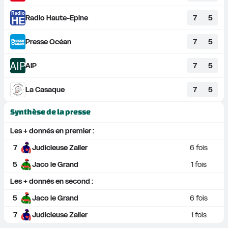
Radio
HE
Radio Haute-Epine
7
5
Presse Océan
7
5
AIP
AIP
7
5
La Casaque
7
5
Synthèse de la presse
Les + donnés en premier :
7
Judicieuse Zailer
6
 fois
5
Jaco le Grand
1
 fois
Les + donnés en second :
5
Jaco le Grand
6
 fois
7
Judicieuse Zailer
1
 fois