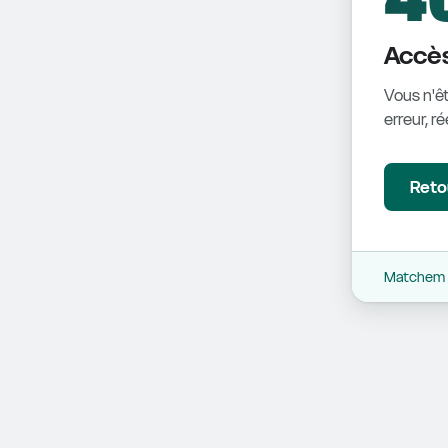
Accès
Vous n'êt
erreur, r
Retou
Matchem -