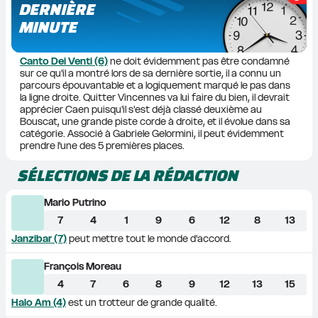
DERNIÈRE
MINUTE
Canto Dei Venti (6)
 ne doit évidemment pas être condamné 
sur ce qu'il a montré lors de sa dernière sortie, il a connu un 
parcours épouvantable et a logiquement marqué le pas dans 
la ligne droite. Quitter Vincennes va lui faire du bien, il devrait 
apprécier Caen puisqu'il s'est déjà classé deuxième au 
Bouscat, une grande piste corde à droite, et il évolue dans sa 
catégorie. Associé à Gabriele Gelormini, il peut évidemment 
prendre l'une des 5 premières places.
SÉLECTIONS DE LA RÉDACTION
Mario Putrino
7
4
1
9
6
12
8
13
Janzibar (7)
 peut mettre tout le monde d'accord.
François Moreau
4
7
6
8
9
12
13
15
Halo Am (4)
 est un trotteur de grande qualité.