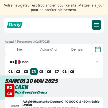
Votre navigateur est trop ancien pour ce site. Mettez-le à jour
pour en profiter pleinement.
Accueil
Programme : 10/05/2025
Hier
Aujourd'hui
Demain
R
1
Caen
C
1
C
2
C
3
C
4
C
5
C
6
C
7
C
8
C
9
SAMEDI 10 MAI 2025
CAEN
R1
Prix Georges Dreux
C4
Attelé
16 partants
Course C
40 000 €
2 450m
Sable
Droite
Départ
Pour 6 à 11 ans inclus, n'ayant pas gagné 281.000.