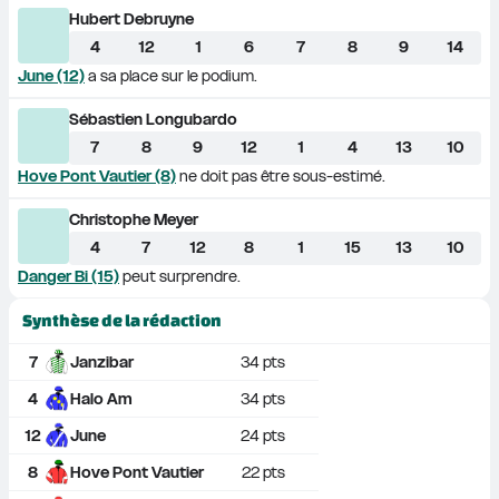
Hubert Debruyne
4
12
1
6
7
8
9
14
June (12)
 a sa place sur le podium.
Sébastien Longubardo
7
8
9
12
1
4
13
10
Hove Pont Vautier (8)
 ne doit pas être sous-estimé.
Christophe Meyer
4
7
12
8
1
15
13
10
Danger Bi (15)
 peut surprendre.
Synthèse de la rédaction
7
Janzibar
34
 pts
4
Halo Am
34
 pts
12
June
24
 pts
8
Hove Pont Vautier
22
 pts