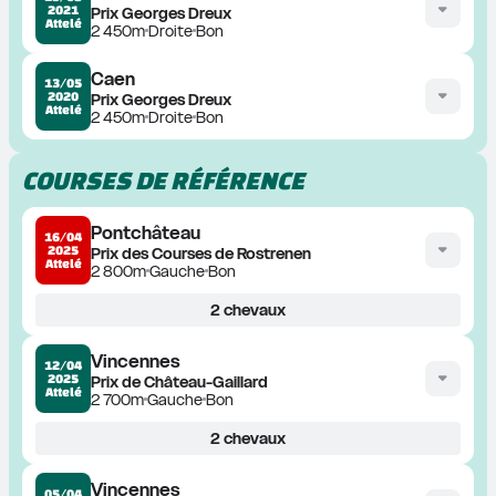
2021
Prix Georges Dreux
Attelé
2 450m
Droite
Bon
Caen
13/05
2020
Prix Georges Dreux
Attelé
2 450m
Droite
Bon
COURSES DE RÉFÉRENCE
Pontchâteau
16/04
2025
Prix des Courses de Rostrenen
Attelé
2 800m
Gauche
Bon
2
chevaux
Vincennes
12/04
2025
Prix de Château-Gaillard
Attelé
2 700m
Gauche
Bon
2
chevaux
Vincennes
05/04