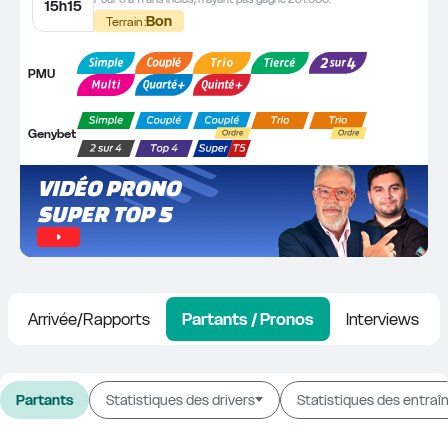
15h15
Bon
Terrain :
PMU
Genybet
VIDÉO PRONO 
SUPER TOP 5
Arrivée/Rapports
Partants / Pronos
Interviews
Partants
Statistiques des drivers
Statistiques des entraî