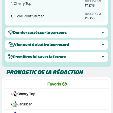
16/03/2023
1. Cherry Top
1'12"8
16/03/2023
8. Hove Pont Vautier
1'13"3
Dernier succès sur le parcours
Viennent de battre leur record
Premières fois avec la ferrure
PRONOSTIC DE LA RÉDACTION
Favoris
1
Cherry Top
7
Janzibar