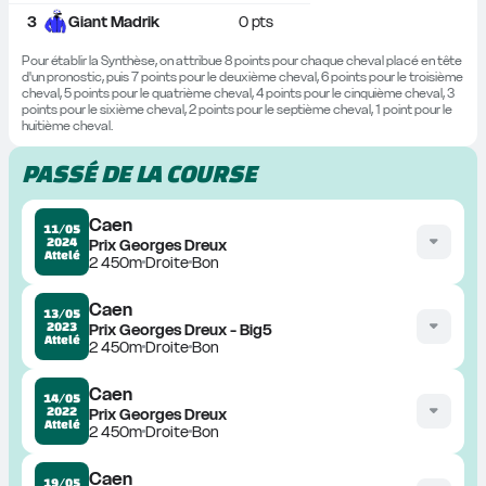
3
Giant Madrik
0
 pts
Pour établir la Synthèse, on attribue 8 points pour chaque cheval placé en tête 
d'un pronostic, puis 7 points pour le deuxième cheval, 6 points pour le troisième 
cheval, 5 points pour le quatrième cheval, 4 points pour le cinquième cheval, 3 
points pour le sixième cheval, 2 points pour le septième cheval, 1 point pour le 
huitième cheval.
PASSÉ DE LA COURSE
Caen
11/05
2024
Prix Georges Dreux
Attelé
2 450m
Droite
Bon
Caen
13/05
2023
Prix Georges Dreux - Big5
Attelé
2 450m
Droite
Bon
Caen
14/05
2022
Prix Georges Dreux
Attelé
2 450m
Droite
Bon
Caen
19/05