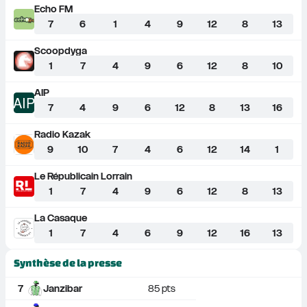
Echo FM
7
6
1
4
9
12
8
13
Scoopdyga
1
7
4
9
6
12
8
10
AIP
AIP
7
4
9
6
12
8
13
16
Radio Kazak
9
10
7
4
6
12
14
1
Le Républicain Lorrain
1
7
4
9
6
12
8
13
La Casaque
1
7
4
6
9
12
16
13
Synthèse de la presse
7
Janzibar
85
 pts