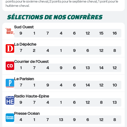
points pour le sixième cheval, 2 points pour le septième cheval, 1 point pour le 
huitième cheval.
SÉLECTIONS DE NOS CONFRÈRES
Sud Ouest
9
1
7
4
6
12
15
16
La Dépêche
7
2
4
1
9
6
12
8
Courrier de l'Ouest
1
7
4
9
6
13
14
12
Le Parisien
7
1
9
4
6
14
12
10
Radio Haute-Epine
Radio
HE
9
7
4
1
6
12
8
13
Presse Océan
4
1
7
13
9
6
12
8