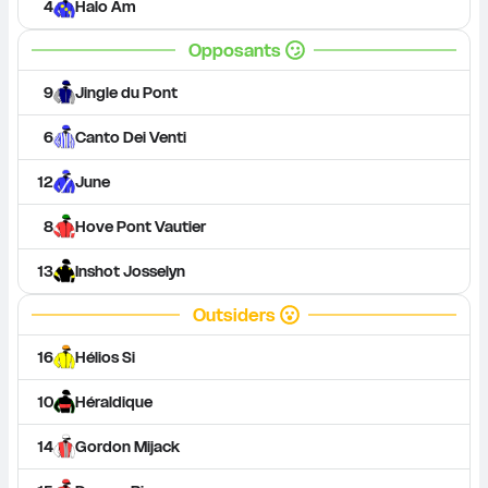
4
Halo Am
Opposants
9
Jingle du Pont
6
Canto Dei Venti
12
June
8
Hove Pont Vautier
13
Inshot Josselyn
Outsiders
16
Hélios Si
10
Héraldique
14
Gordon Mijack