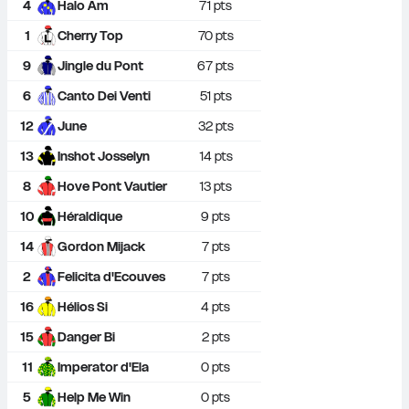
4
Halo Am
71
 pts
1
Cherry Top
70
 pts
9
Jingle du Pont
67
 pts
6
Canto Dei Venti
51
 pts
12
June
32
 pts
13
Inshot Josselyn
14
 pts
8
Hove Pont Vautier
13
 pts
10
Héraldique
9
 pts
14
Gordon Mijack
7
 pts
2
Felicita d'Ecouves
7
 pts
16
Hélios Si
4
 pts
15
Danger Bi
2
 pts
11
Imperator d'Ela
0
 pts
5
Help Me Win
0
 pts