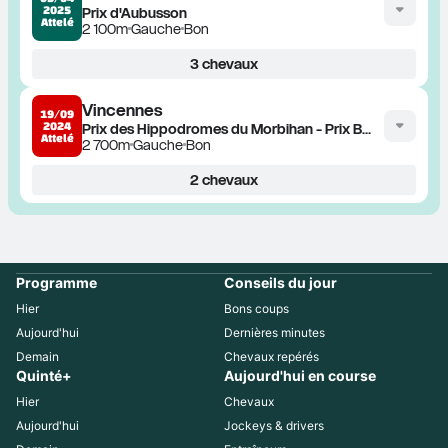
2025
Prix d'Aubusson
Attelé
2 100m
Gauche
Bon
3
chevaux
Vincennes
19/09
2024
Prix des Hippodromes du Morbihan - Prix Bernard Le Quellec
Attelé
2 700m
Gauche
Bon
2
chevaux
Programme
Conseils du jour
Hier
Bons coups
Aujourd'hui
Dernières minutes
Demain
Chevaux repérés
Quinté+
Aujourd'hui en course
Hier
Chevaux
Aujourd'hui
Jockeys & drivers