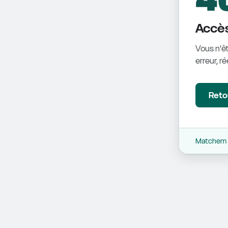
Accès
Vous n'êt
erreur, r
Retou
Matchem -