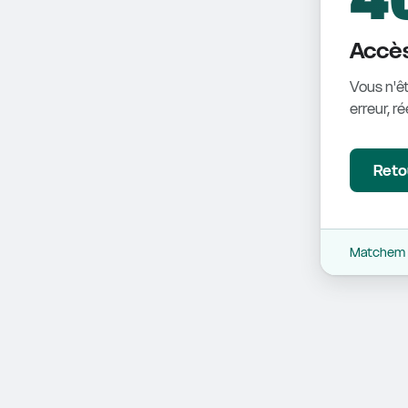
Accès
Vous n'êt
erreur, r
Retou
Matchem -