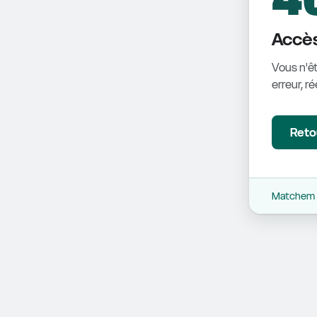
Accès
Vous n'êt
erreur, r
Retou
Matchem -