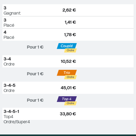
3
2,62 €
Gagnant
3
1,41 €
Placé
4
1,78 €
Placé
Pour 
1
 €
3-4
10,52 €
Ordre
Pour 
1
 €
3-4-5
45,01 €
Ordre
Pour 
1
 €
3-4-5-1
33,80 €
Top4 
Ordre/Super4