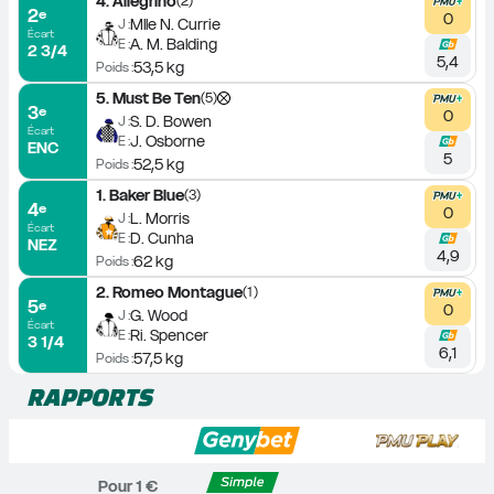
4
.
Allegrino
(
2
)
2
e
0
Mlle N. Currie
J :
Écart
A. M. Balding
E :
2 3/4
5,4
53,5 kg
Poids :
5
.
Must Be Ten
(
5
)
3
e
0
S. D. Bowen
J :
Écart
J. Osborne
E :
ENC
5
52,5 kg
Poids :
1
.
Baker Blue
(
3
)
4
e
0
L. Morris
J :
Écart
D. Cunha
E :
NEZ
4,9
62 kg
Poids :
2
.
Romeo Montague
(
1
)
5
e
0
G. Wood
J :
Écart
Ri. Spencer
E :
3 1/4
6,1
57,5 kg
Poids :
RAPPORTS
Pour 
1
 €