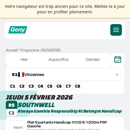
Votre navigateur est trop ancien pour ce site. Mettez-le à jour
pour en profiter pleinement.
Accueil
Programme : 05/02/2026
Hier
Aujourd'hui
Demain
R
1
Vincennes
C
1
C
2
C
3
C
4
C
5
C
6
C
7
C
8
JEUDI 5 FÉVRIER 2026
SOUTHWELL
R5
Always Gamble Responsibly At Betmgm Handicap
C3
Plat
5 partants
Handicap
11 012 €
1 200m
PSF
Gauche
Départ
Pour poulains entiers, hongres et pouliches de 3 ans.