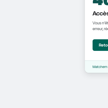
Accès
Vous n'êt
erreur, r
Retou
Matchem -