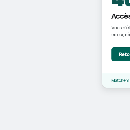
Accès
Vous n'êt
erreur, r
Retou
Matchem -