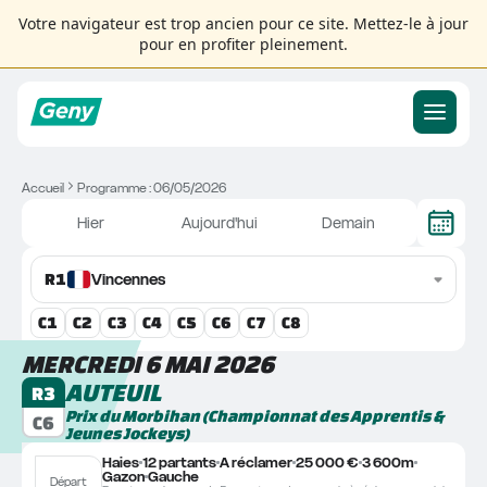
Votre navigateur est trop ancien pour ce site. Mettez-le à jour
pour en profiter pleinement.
Accueil
Programme : 06/05/2026
Hier
Aujourd'hui
Demain
R
1
Vincennes
C
1
C
2
C
3
C
4
C
5
C
6
C
7
C
8
MERCREDI 6 MAI 2026
AUTEUIL
R3
Prix du Morbihan (Championnat des Apprentis & 
C6
Jeunes Jockeys)
Haies
12 partants
A réclamer
25 000 €
3 600m
Gazon
Gauche
Départ