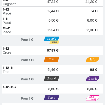
47,24 €
44,20 €
Gagnant
1-12
12,44 €
14 €
Placé
1-11
9,56 €
8,60 €
Placé
12-11
16,24 €
15,90 €
Placé
Pour 
1
 €
1-12
67,87 €
Ordre
Pour 
1
 €
1-12-11
51,46 €
98 €
Trio
Pour 
1
 €
1-12-11-7
8,80 €
8,60 €
Pour 
1
 €