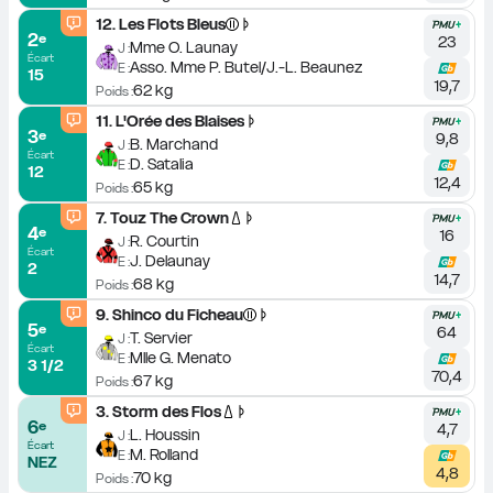
12
.
Les Flots Bleus
2
e
23
Mme O. Launay
J :
Écart
Asso. Mme P. Butel/J.-L. Beaunez
E :
15
19,7
62 kg
Poids :
11
.
L'Orée des Blaises
3
e
9,8
B. Marchand
J :
Écart
D. Satalia
E :
12
12,4
65 kg
Poids :
7
.
Touz The Crown
4
e
16
R. Courtin
J :
Écart
J. Delaunay
E :
2
14,7
68 kg
Poids :
9
.
Shinco du Ficheau
5
e
64
T. Servier
J :
Écart
Mlle G. Menato
E :
3 1/2
70,4
67 kg
Poids :
3
.
Storm des Flos
6
e
4,7
L. Houssin
J :
Écart
M. Rolland
E :
NEZ
4,8
70 kg
Poids :