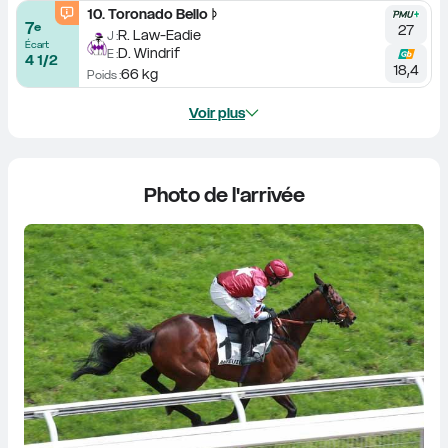
10
.
Toronado Bello
7
e
27
R. Law-Eadie
J :
Écart
D. Windrif
E :
4 1/2
18,4
66 kg
Poids :
Voir plus
Photo de l'arrivée