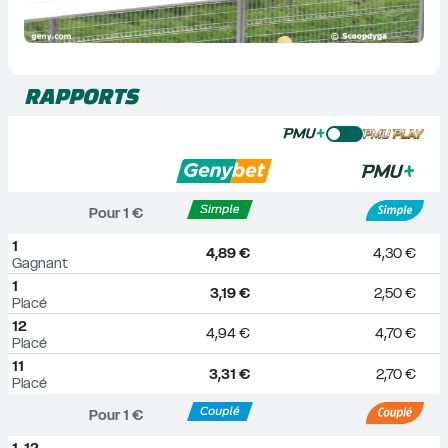
RAPPORTS
Pour 
1
 €
1
4,89 €
4,30 €
Gagnant
1
3,19 €
2,50 €
Placé
12
4,94 €
4,70 €
Placé
11
3,31 €
2,70 €
Placé
Pour 
1
 €
1-12