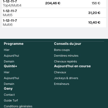
1-12-11-7
204,46 €
156 €
Top4/Multi4
1-12-11-7
31,20 €
Multi5
1-12-11-7
10,40 €
Multi6
Programme
Conseils du jour
Hier
Bons coups
Aujourd'hui
Dernières minutes
Demain
Chevaux repérés
Quinté+
Aujourd'hui en course
Hier
Chevaux
Aujourd'hui
Jockeys & drivers
Demain
Entraîneurs
Geny
Contact
Guide Turf
Conditions générales