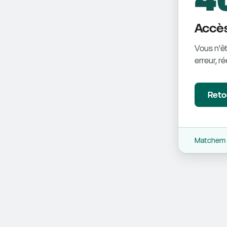
Accès
Vous n'êt
erreur, r
Retou
Matchem -