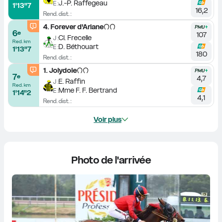
J.-P. Raffegeau
E :
1'13''7
16,2
Rend. dist. :
4
.
Forever d'Ariane
6
e
107
Cl. Frecelle
J :
Red. km
D. Béthouart
E :
1'13''7
180
Rend. dist. :
1
.
Jolydole
7
e
4,7
E. Raffin
J :
Red. km
Mme F. F. Bertrand
E :
1'14''2
4,1
Rend. dist. :
Voir plus
Photo de l'arrivée