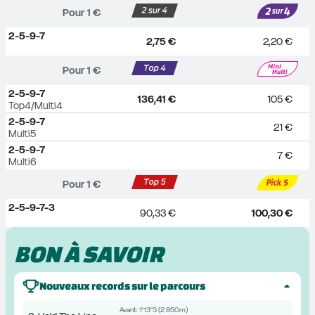
Pour 
1
 €
2-5-9-7
2,75 €
2,20 €
Pour 
1
 €
2-5-9-7
136,41 €
105 €
Top4/Multi4
2-5-9-7
21 €
Multi5
2-5-9-7
7 €
Multi6
Pour 
1
 €
2-5-9-7-3
90,33 €
100,30 €
BON À SAVOIR
Nouveaux records sur le parcours
Avant:
1'13"3
(
2 850m
)