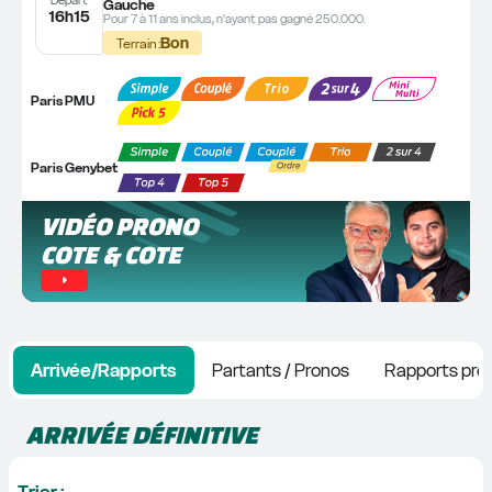
Gauche
16h15
Pour 7 à 11 ans inclus, n'ayant pas gagné 250.000.
Bon
Terrain :
Paris PMU
Paris Genybet
VIDÉO PRONO 
COTE & COTE
Arrivée/Rapports
Partants / Pronos
Rapports pro
ARRIVÉE DÉFINITIVE
Trier :