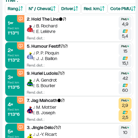
Rang
N° / Cheval
Driver
Red. km
Cote PMU
2
.
Hold The Line
1
er
4,9
B. Rochard
J :
Red. km
E. Lelièvre
E :
1'13''1
5,4
Rend. dist. :
5
.
Humour Festif
2
e
15
P. P. Ploquin
J :
Red. km
J. J. Baillon
E :
1'13''2
15,1
Rend. dist. :
9
.
Huriel Ludois
3
e
42
A. Gendrot
J :
Red. km
S. Bourlier
E :
1'13''5
60
Rend. dist. :
7
.
Jag Mahcath
4
e
2,9
M. Mottier
J :
Red. km
B. Joseph
E :
1'13''6
2,5
Rend. dist. :
3
.
Jingle Délo
5
e
10
J.-Y. Ricart
J :
Red. km