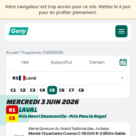
Votre navigateur est trop ancien pour ce site. Mettez-le à jour
pour en profiter pleinement.
Accueil
Programme : 03/06/2026
Hier
Aujourd'hui
Demain
R
1
Laval
C
1
C
2
C
3
C
4
C
5
C
6
C
7
C
8
MERCREDI 3 JUIN 2026
LAVAL
R1
Prix Henri Desmontils - Prix Pmu le Royal
C5
6ème Epreuve du Grand National des Jockeys
Monté
13 partants
Course C
39 000 €
2 850m
Sable
Départ