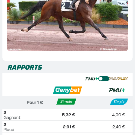
RAPPORTS
Pour 
1
 €
2
5,32 €
4,90 €
Gagnant
2
2,91 €
2,40 €
Placé