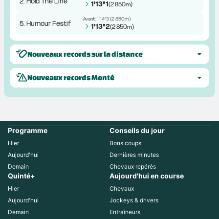
2. Hold The Line
1'13"1
(
2 850m
)
Avant:
1'14"3
(
2 850m
)
5. Humour Festif
1'13"2
(
2 850m
)
Nouveaux records sur la distance
Nouveaux records Monté
Programme
Conseils du jour
Hier
Bons coups
Aujourd'hui
Dernières minutes
Demain
Chevaux repérés
Quinté+
Aujourd'hui en course
Hier
Chevaux
Aujourd'hui
Jockeys & drivers
Demain
Entraîneurs