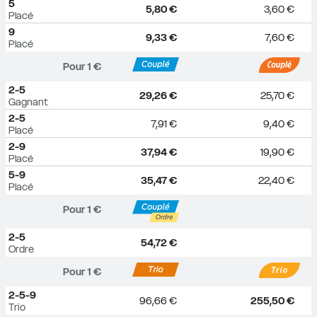
5
5,80 €
3,60 €
Placé
9
9,33 €
7,60 €
Placé
Pour 
1
 €
2-5
29,26 €
25,70 €
Gagnant
2-5
7,91 €
9,40 €
Placé
2-9
37,94 €
19,90 €
Placé
5-9
35,47 €
22,40 €
Placé
Pour 
1
 €
2-5
54,72 €
Ordre
Pour 
1
 €
2-5-9
96,66 €
255,50 €
Trio