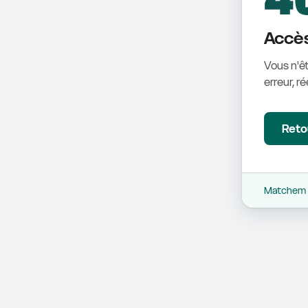
Accès
Vous n'êt
erreur, r
Retou
Matchem -