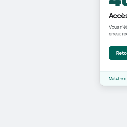
Accès
Vous n'êt
erreur, r
Retou
Matchem -