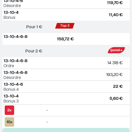
13-10-4-6
119,70 €
Désordre
13-10-4
11,40 €
Bonus
Pour 
1
 €
13-10-4-6-8
158,72 €
Pour 
2
 €
13-10-4-6-8
14 318 €
Ordre
13-10-4-6-8
193,20 €
Désordre
13-10-4-6
22 €
Bonus 4
13-10-4
5,60 €
Bonus 3
2
x
-
10
x
-