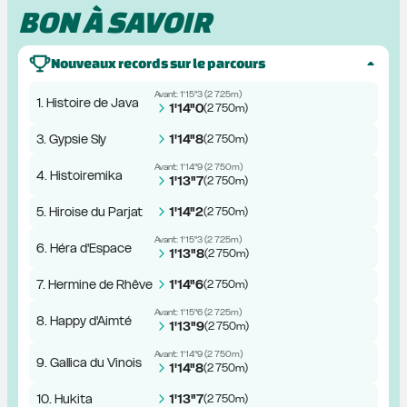
BON À SAVOIR
Nouveaux records sur le parcours
Avant:
1'15"3
(
2 725m
)
1. Histoire de Java
1'14"0
(
2 750m
)
3. Gypsie Sly
1'14"8
(
2 750m
)
Avant:
1'14"9
(
2 750m
)
4. Histoiremika
1'13"7
(
2 750m
)
5. Hiroise du Parjat
1'14"2
(
2 750m
)
Avant:
1'15"3
(
2 725m
)
6. Héra d'Espace
1'13"8
(
2 750m
)
7. Hermine de Rhêve
1'14"6
(
2 750m
)
Avant:
1'15"6
(
2 725m
)
8. Happy d'Aimté
1'13"9
(
2 750m
)
Avant:
1'14"9
(
2 750m
)
9. Gallica du Vinois
1'14"8
(
2 750m
)
10. Hukita
1'13"7
(
2 750m
)