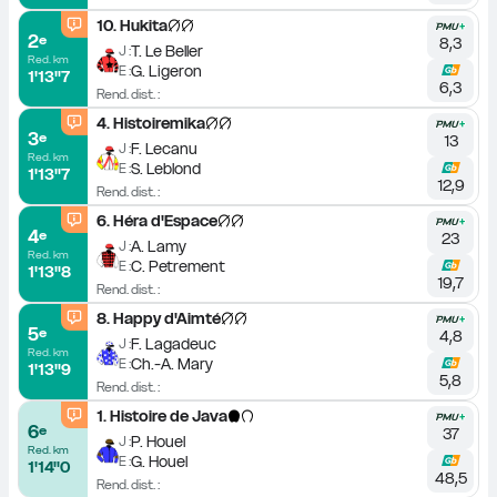
10
.
Hukita
2
e
8,3
T. Le Beller
J :
Red. km
G. Ligeron
E :
1'13''7
6,3
Rend. dist. :
4
.
Histoiremika
3
e
13
F. Lecanu
J :
Red. km
S. Leblond
E :
1'13''7
12,9
Rend. dist. :
6
.
Héra d'Espace
4
e
23
A. Lamy
J :
Red. km
C. Petrement
E :
1'13''8
19,7
Rend. dist. :
8
.
Happy d'Aimté
5
e
4,8
F. Lagadeuc
J :
Red. km
Ch.-A. Mary
E :
1'13''9
5,8
Rend. dist. :
1
.
Histoire de Java
6
e
37
P. Houel
J :
Red. km
G. Houel
E :
1'14''0
48,5
Rend. dist. :