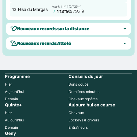
Avant:
1'14"4
(
2 725m
)
13. Hisa du Margas
1'12"9
(
2 750m
)
Nouveaux records sur la distance
Nouveaux records Attelé
Programme
Conseils du jour
Hier
Bons coups
Aujourd'hui
Dernières minutes
Demain
Chevaux repérés
Quinté+
Aujourd'hui en course
Hier
Chevaux
Aujourd'hui
Jockeys & drivers
Demain
Entraîneurs
Geny