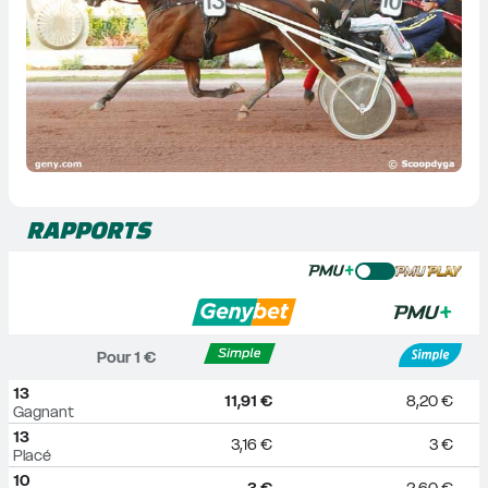
RAPPORTS
Pour 
1
 €
13
11,91 €
8,20 €
Gagnant
13
3,16 €
3 €
Placé
10