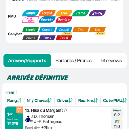
PMU
Genybet
Arrivée/Rapports
Partants / Pronos
Interviews
ARRIVÉE DÉFINITIVE
Trier :
Rang
N° / Cheval
Driver
Red. km
Cote PMU
13
.
Hisa du Margas
1
er
8,2
D. Thomain
J :
Red. km
J.-P. Raffegeau
E :
1'12''9
11,9
+25m
Rend. dist. :