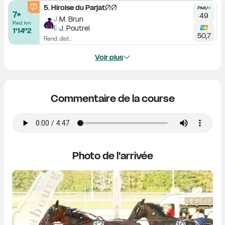
5
.
Hiroise du Parjat
7
e
49
M. Brun
J :
Red. km
J. Poutrel
E :
1'14''2
50,7
Rend. dist. :
Voir plus
Commentaire de la course
Photo de l'arrivée