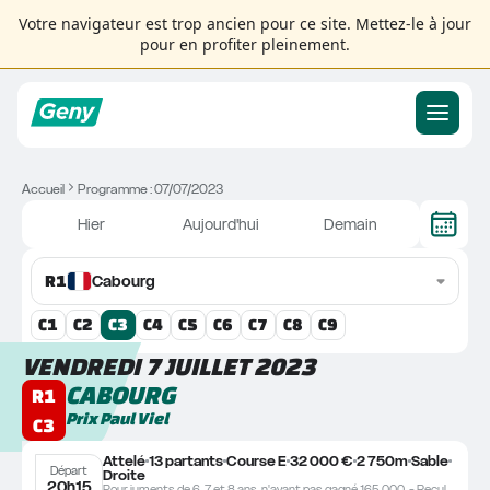
Votre navigateur est trop ancien pour ce site. Mettez-le à jour
pour en profiter pleinement.
Accueil
Programme : 07/07/2023
Hier
Aujourd'hui
Demain
R
1
Cabourg
C
1
C
2
C
3
C
4
C
5
C
6
C
7
C
8
C
9
VENDREDI 7 JUILLET 2023
CABOURG
R1
Prix Paul Viel
C3
Attelé
13 partants
Course E
32 000 €
2 750m
Sable
Départ
Droite
20h15
Pour juments de 6, 7 et 8 ans, n'ayant pas gagné 165.000. - Recul de 25 m. à 78.000.