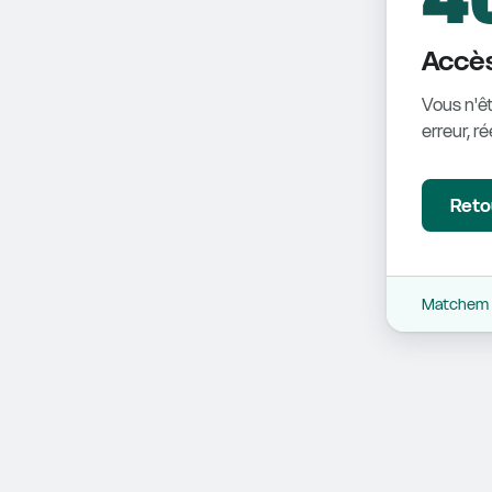
Accès
Vous n'êt
erreur, r
Retou
Matchem -